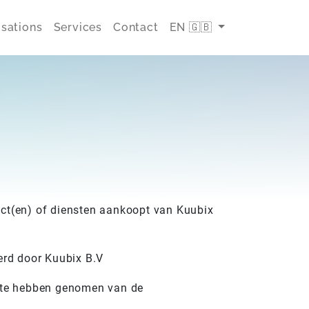
isations
Services
Contact
EN 🇬🇧
uct(en) of diensten aankoopt van Kuubix
erd door Kuubix B.V
is te hebben genomen van de