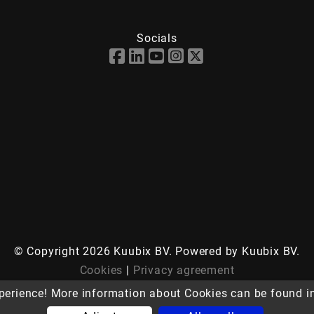
Socials
© Copyright 2026 Kuubix BV. Powered by Kuubix BV.
Cookies
|
Privacy agreement
Terms of Sale
perience! More information about Cookies can be found i