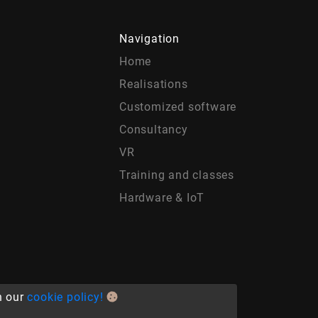
Navigation
Home
Realisations
Customized software
Consultancy
VR
Training and classes
Hardware & IoT
n our
cookie policy!