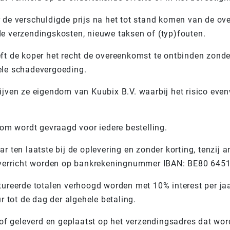
r de verschuldigde prijs na het tot stand komen van de ov
de verzendingskosten, nieuwe taksen of (typ)fouten.
eft de koper het recht de overeenkomst te ontbinden zonde
uele schadevergoeding.
ijven ze eigendom van Kuubix B.V. waarbij het risico even
m wordt gevraagd voor iedere bestelling.
aar ten laatste bij de oplevering en zonder korting, tenzi
 verricht worden op bankrekeningnummer IBAN: BE80 645
ctureerde totalen verhoogd worden met 10% interest per ja
 tot de dag der algehele betaling.
f geleverd en geplaatst op het verzendingsadres dat word